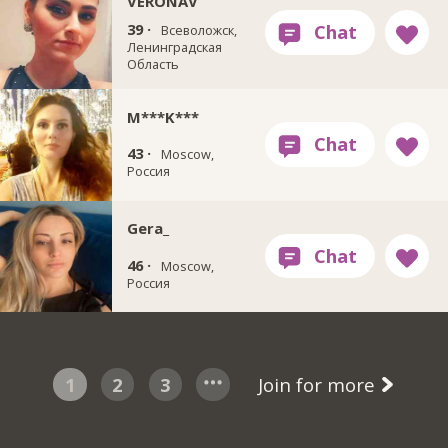
VERONAV
39 ·
Всеволожск,
Ленинградская
Область
M***K***
43 ·
Moscow,
Россия
Gera_
46 ·
Moscow,
Россия
1
2
3
Join for more