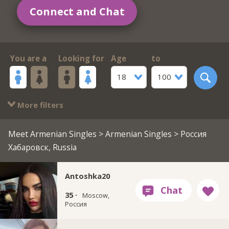
Connect and Chat
You are a
Looking for
Age
to
18
100
More filters
Meet Armenian Singles
>
Armenian Singles
> Россия
Хабаровск, Russia
Antoshka20
35 ·
Moscow,
Россия