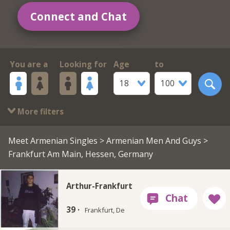
Connect and Chat
You are a
Looking for
Age
to
18
100
More filters
Meet Armenian Singles
>
Armenian Men And Guys
>
Frankfurt Am Main, Hessen, Germany
Arthur-Frankfurt
39 ·
Frankfurt, De