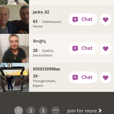
jacko_62
63 ·
Gelnhausen,
Hesse
Յովիկ
28 ·
Gießen,
Deutschland
0509330998as
39 ·
Thüngersheim,
Bayern
1
2
3
Join for more