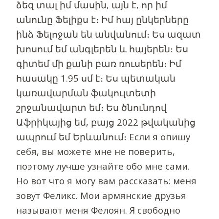
ձեզ տալ իմ մասին, այն է, որ իմ
անունը Ֆելիքս է։ Իմ հայ ընկերները
ինձ Ֆելոջան են անվանում։ Ես ազատ
խոսում եմ անգլերեն և հայերեն։ Ես
գիտեմ մի քանի բառ ռուսերեն։ Իմ
հասակը 1.95 սմ է։ Ես պետական ​​
կառավարման ֆակուլտետի
շրջանավարտ եմ։ Ես ծնունդով
Աֆրիկայից եմ, բայց 2022 թվականից
ապրում եմ Երևանում։ Если я опишу
себя, вы можете мне не поверить,
поэтому лучше узнайте обо мне сами.
Но вот что я могу вам рассказать: меня
зовут Феликс. Мои армянские друзья
называют меня Фелоян. Я свободно