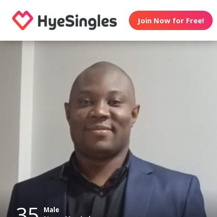
Join Now for Free!
35
Male