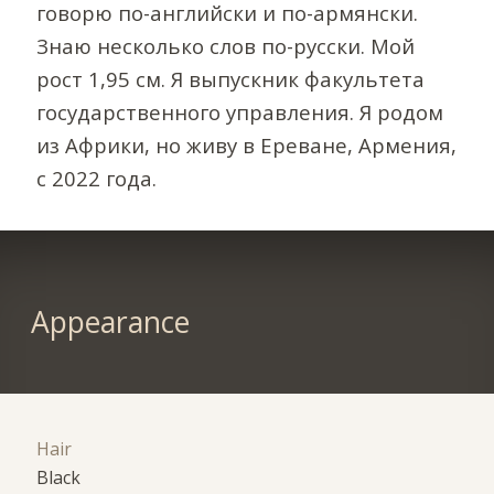
говорю по-английски и по-армянски.
Знаю несколько слов по-русски. Мой
рост 1,95 см. Я выпускник факультета
государственного управления. Я родом
из Африки, но живу в Ереване, Армения,
с 2022 года.
Appearance
Hair
Black