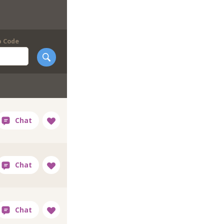
p Code