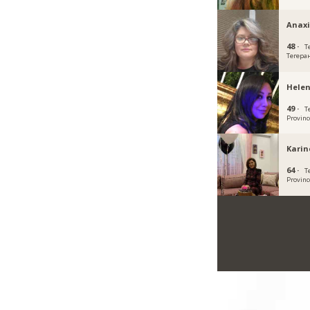
Anaxi
48 ·
T
Тегера
Helen
49 ·
T
Provinc
Karin
64 ·
T
Provinc