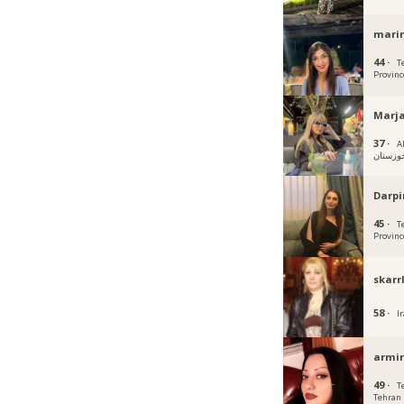
mari
44 ·
T
Provinc
Marja
37 ·
Ahv
وزستان
Darpi
45 ·
T
Provinc
skarr
58 ·
Ir
armir
49 ·
T
Tehran