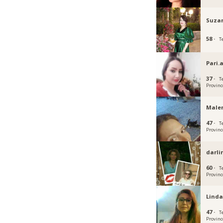
Suza
58 ·
T
Pari.
37 ·
T
Provinc
Male
47 ·
T
Provinc
darli
60 ·
T
Provinc
Lind
47 ·
T
Provinc