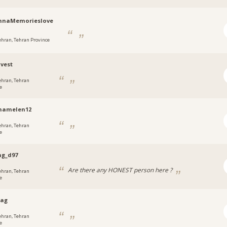
nnaMemorieslove
ehran, Tehran Province
avest
ehran, Tehran
e
namelen12
ehran, Tehran
e
ng_d97
Are there any HONEST person here ?
ehran, Tehran
e
aag
ehran, Tehran
e