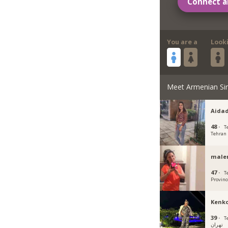
Connect a
You are a
Look
Meet Armenian Si
Aida
48 ·
T
Tehran
male
47 ·
T
Provinc
Kenk
39 ·
Teh
تهران