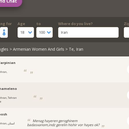
nd Chat
ing for
Age
to
Where do you live?
Zi
18
100
Iran
ngles
>
Armenian Women And Girls
> Te, Iran
darpinian
ehran,
nameleno
ehran, Tehran
e
oosh
Menag hayeren geroghinem
ran, استان
badasxanom,indz gerelin hishir vor hayes ok?