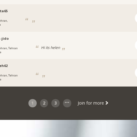
ta65
ehran,
н
-jido
Hi its helen
ehran, Tehran
e
eh62
ehran, Tehran
e
1
2
3
Join for more