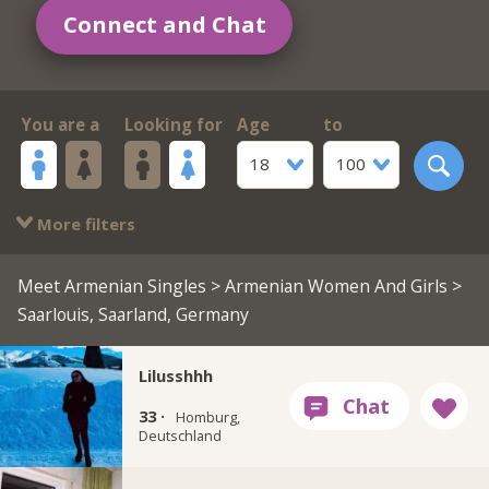
Connect and Chat
You are a
Looking for
Age
to
18
100
More filters
Meet Armenian Singles
>
Armenian Women And Girls
>
Saarlouis, Saarland, Germany
Lilusshhh
33 ·
Homburg,
Deutschland