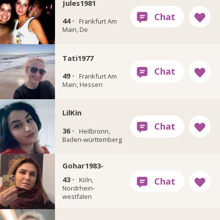
Jules1981
44 ·
Frankfurt Am
Main, De
Tati1977
49 ·
Frankfurt Am
Main, Hessen
LilKin
36 ·
Heilbronn,
Baden-württemberg
Gohar1983-
43 ·
Köln,
Nordrhein-
westfalen