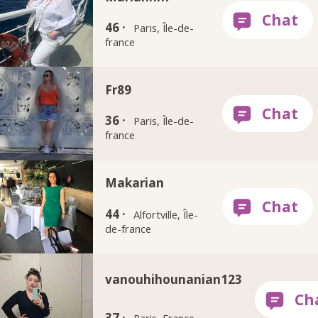
46 ·
Paris, Île-de-
france
Fr89
36 ·
Paris, Île-de-
france
Makarian
44 ·
Alfortville, Île-
de-france
vanouhihounanian123
37 ·
Paris, France