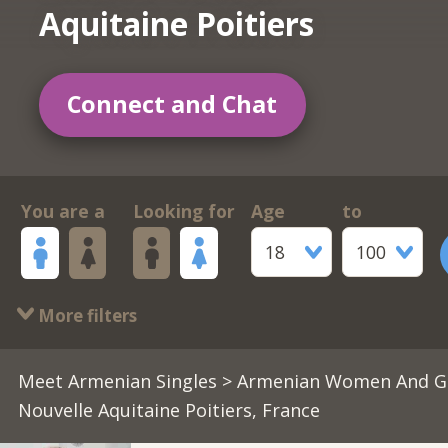
Aquitaine Poitiers
Connect and Chat
You are a
Looking for
Age
to
18
100
More filters
Meet Armenian Singles
>
Armenian Women And Gi
Nouvelle Aquitaine Poitiers, France