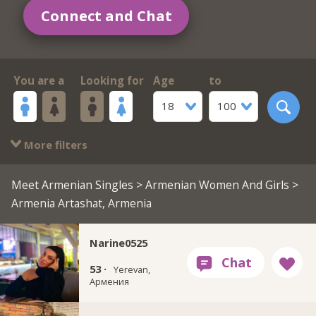
Connect and Chat
You are a
Looking for
Age
to
18
100
More filters
Meet Armenian Singles
>
Armenian Women And Girls
>
Armenia Artashat, Armenia
Narine0525
53 ·
Yerevan,
Армения