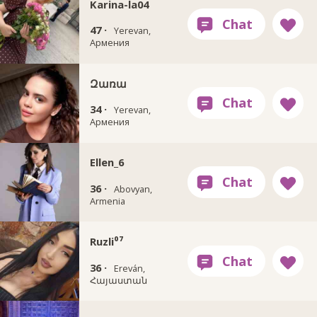
Karina-la04
47 ·
Yerevan,
Армения
Զառա
34 ·
Yerevan,
Армения
Ellen_6
36 ·
Abovyan,
Armenia
Ruzli⁰⁷
36 ·
Ereván,
Հայաստան