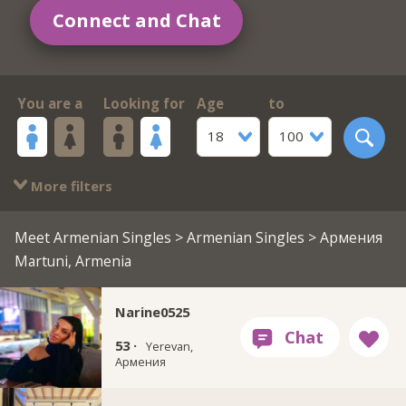
Connect and Chat
You are a
Looking for
Age
to
18
100
More filters
Meet Armenian Singles
>
Armenian Singles
> Армения
Martuni, Armenia
Narine0525
53 ·
Yerevan,
Армения