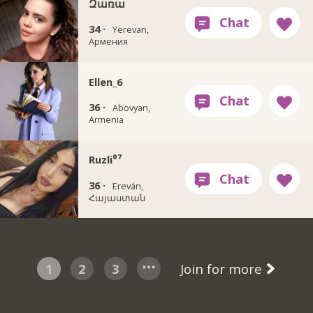
Զառա
34 ·
Yerevan,
Армения
Ellen_6
36 ·
Abovyan,
Armenia
Ruzli⁰⁷
36 ·
Ereván,
Հայաստան
1
2
3
Join for more