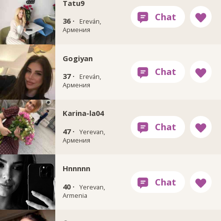
Tatu9
36 ·
Ereván,
Армения
Gogiyan
37 ·
Ereván,
Армения
Karina-la04
47 ·
Yerevan,
Армения
Hnnnnn
40 ·
Yerevan,
Armenia