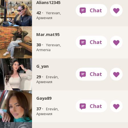
Alians12345
42 ·
Yerevan,
Армения
Mar.mat95
30 ·
Yerevan,
Armenia
G_yan
29 ·
Ereván,
Армения
Gaya89
37 ·
Ereván,
Армения