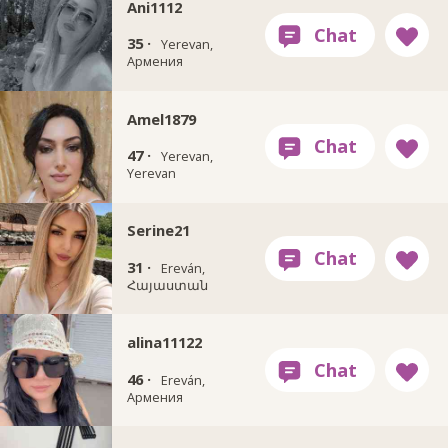
Ani1112
35 ·
Yerevan,
Армения
Amel1879
47 ·
Yerevan,
Yerevan
Serine21
31 ·
Ereván,
Հայաստան
alina11122
46 ·
Ereván,
Армения