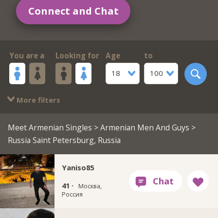
Connect and Chat
You are a
Looking for
Age
to
18
100
More filters
Meet Armenian Singles
>
Armenian Men And Guys
>
Russia Saint Petersburg, Russia
Yaniso85
41 ·
Москва,
Россия