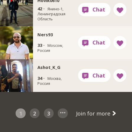
Hovik0610
42 ·
Янино-1,
Ленинградская
Область
Ners93
33 ·
Moscow,
Россия
Ashot_K_G
34 ·
Москва,
Россия
1
2
3
Join for more