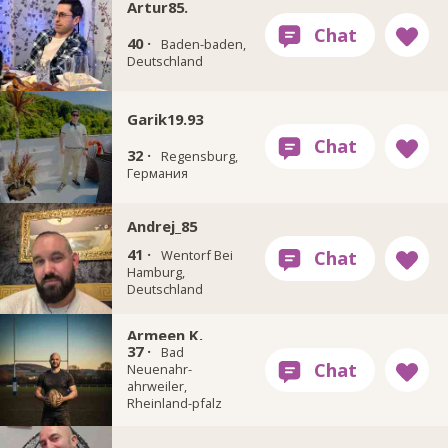
Artur85.
40 ·
Baden-baden,
Deutschland
Garik19.93
32 ·
Regensburg,
Германия
Andrej_85
41 ·
Wentorf Bei
Hamburg,
Deutschland
Armeen K.
37 ·
Bad
Neuenahr-
ahrweiler,
Rheinland-pfalz