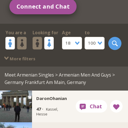
Connect and Chat
You are a
Looking for
Age
to
18
100
More filters
Meet Armenian Singles
>
Armenian Men And Guys
>
Germany Frankfurt Am Main, Germany
DaronOhanian
47 ·
Kassel,
Hesse