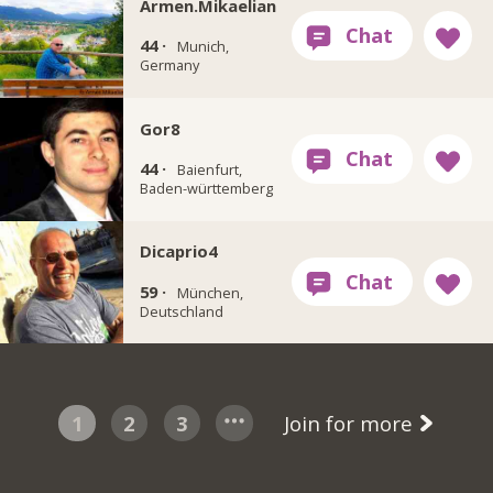
Armen.Mikaelian
44 ·
Munich,
Germany
Gor8
44 ·
Baienfurt,
Baden-württemberg
Dicaprio4
59 ·
München,
Deutschland
1
2
3
Join for more