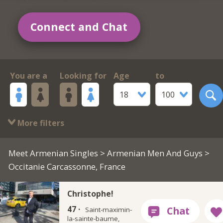
Connect and Chat
You are a
Looking for
Age
to
18
100
More filters
Meet Armenian Singles
>
Armenian Men And Guys
>
Occitanie Carcassonne, France
Christophe!
47 ·
Saint-maximin-
la-sainte-baume,