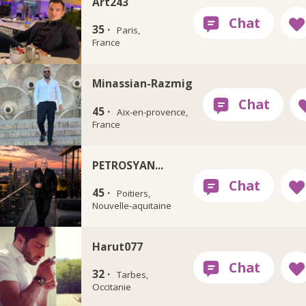
Art243
35 ·
Paris,
France
Minassian-Razmig
45 ·
Aix-en-provence,
France
PETROSYAN...
45 ·
Poitiers,
Nouvelle-aquitaine
Harut077
32 ·
Tarbes,
Occitanie