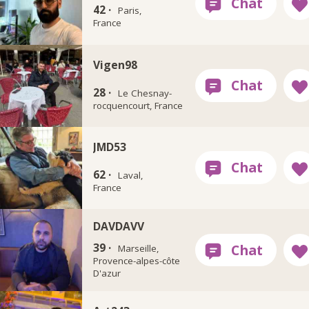
42 ·
Paris,
France
Vigen98
28 ·
Le Chesnay-
rocquencourt, France
JMD53
62 ·
Laval,
France
DAVDAVV
39 ·
Marseille,
Provence-alpes-côte
D'azur