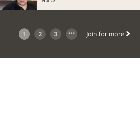
France
1
2
3
Join for more